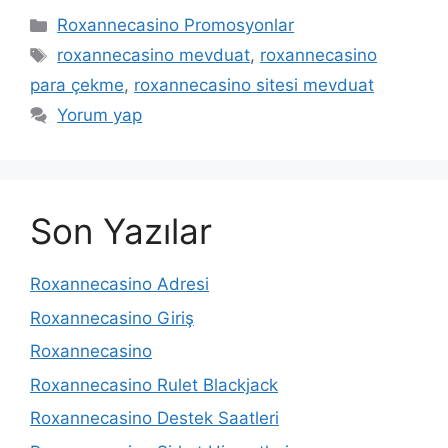
Kategoriler
Roxannecasino Promosyonlar
Etiketler
roxannecasino mevduat
,
roxannecasino
para çekme
,
roxannecasino sitesi mevduat
Yorum yap
Son Yazılar
Roxannecasino Adresi
Roxannecasino Giriş
Roxannecasino
Roxannecasino Rulet Blackjack
Roxannecasino Destek Saatleri