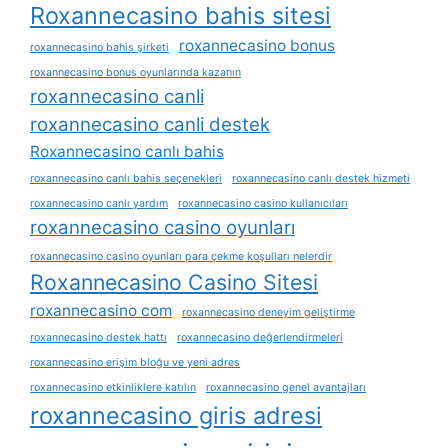
Roxannecasino bahis sitesi
roxannecasino bonus
roxannecasino bahis şirketi
roxannecasino bonus oyunlarında kazanın
roxannecasino canli
roxannecasino canli destek
Roxannecasino canlı bahis
roxannecasino canlı bahis seçenekleri
roxannecasino canlı destek hizmeti
roxannecasino canlı yardım
roxannecasino casino kullanıcıları
roxannecasino casino oyunları
roxannecasino casino oyunları para çekme koşulları nelerdir
Roxannecasino Casino Sitesi
roxannecasino com
roxannecasino deneyim geliştirme
roxannecasino destek hattı
roxannecasino değerlendirmeleri
roxannecasino erişim bloğu ve yeni adres
roxannecasino etkinliklere katılın
roxannecasino genel avantajları
roxannecasino giris adresi