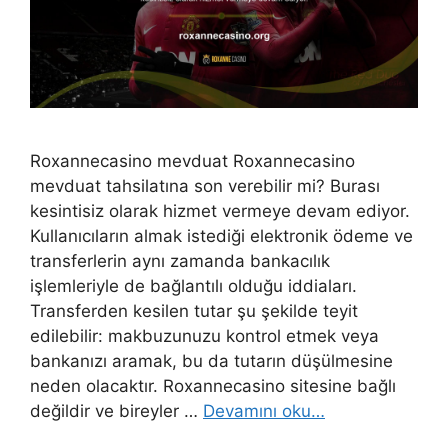
Roxannecasino mevduat Roxannecasino
mevduat tahsilatına son verebilir mi? Burası
kesintisiz olarak hizmet vermeye devam ediyor.
Kullanıcıların almak istediği elektronik ödeme ve
transferlerin aynı zamanda bankacılık
işlemleriyle de bağlantılı olduğu iddiaları.
Transferden kesilen tutar şu şekilde teyit
edilebilir: makbuzunuzu kontrol etmek veya
bankanızı aramak, bu da tutarın düşülmesine
neden olacaktır. Roxannecasino sitesine bağlı
değildir ve bireyler …
Devamını oku…