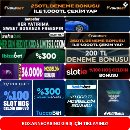
×
ROXANNECASINO GİRİŞ İÇİN TIKLAYINIZ!