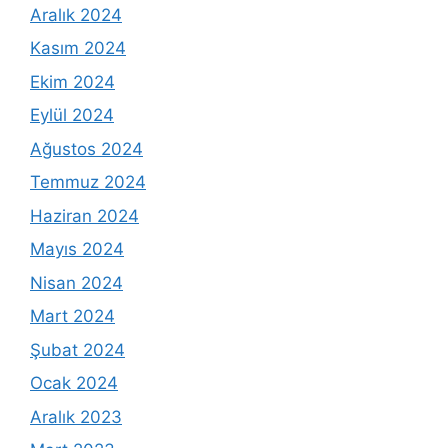
Aralık 2024
Kasım 2024
Ekim 2024
Eylül 2024
Ağustos 2024
Temmuz 2024
Haziran 2024
Mayıs 2024
Nisan 2024
Mart 2024
Şubat 2024
Ocak 2024
Aralık 2023