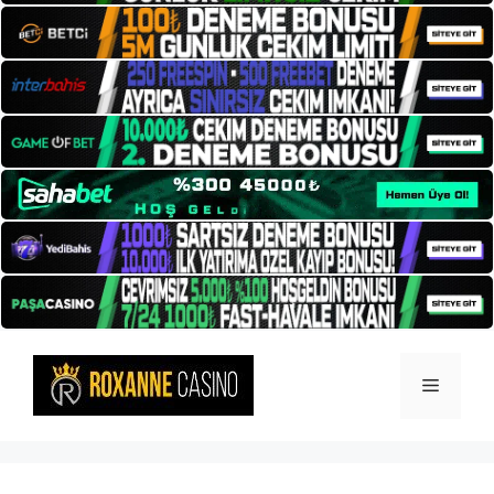
İçeriğe
atla
Menü