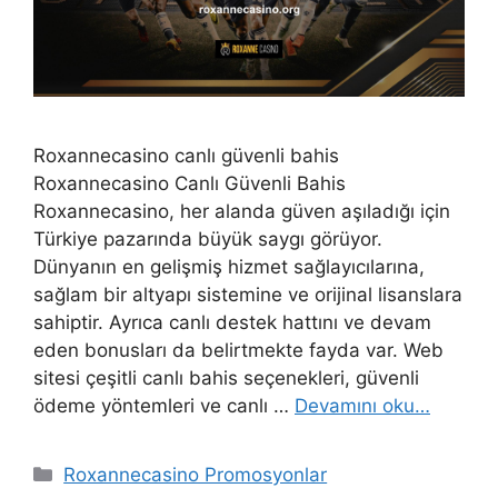
Roxannecasino canlı güvenli bahis
Roxannecasino Canlı Güvenli Bahis
Roxannecasino, her alanda güven aşıladığı için
Türkiye pazarında büyük saygı görüyor.
Dünyanın en gelişmiş hizmet sağlayıcılarına,
sağlam bir altyapı sistemine ve orijinal lisanslara
sahiptir. Ayrıca canlı destek hattını ve devam
eden bonusları da belirtmekte fayda var. Web
sitesi çeşitli canlı bahis seçenekleri, güvenli
ödeme yöntemleri ve canlı …
Devamını oku…
Kategoriler
Roxannecasino Promosyonlar