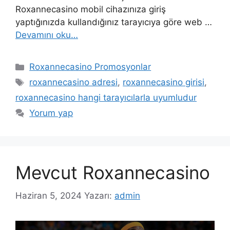
Roxannecasino mobil cihazınıza giriş
yaptığınızda kullandığınız tarayıcıya göre web …
Devamını oku…
Kategoriler
Roxannecasino Promosyonlar
Etiketler
roxannecasino adresi
,
roxannecasino girisi
,
roxannecasino hangi tarayıcılarla uyumludur
Yorum yap
Mevcut Roxannecasino
Haziran 5, 2024
Yazarı:
admin