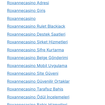
Roxannecasino Adresi
Roxannecasino Giriş
Roxannecasino
Roxannecasino Rulet Blackjack
Roxannecasino Destek Saatleri
Roxannecasino Şirket Hizmetleri
Roxannecasino Şifre Kurtarma
Roxannecasino Belge Gönderimi
Roxannecasino Mobil Uygulama
Roxannecasino Site Güveni
Roxannecasino Güvenilir Ortaklar
Roxannecasino Tarafsız Bahis
Roxannecasino Ödül İncelemeleri
Roxannecasino Bahis Hizmetleri