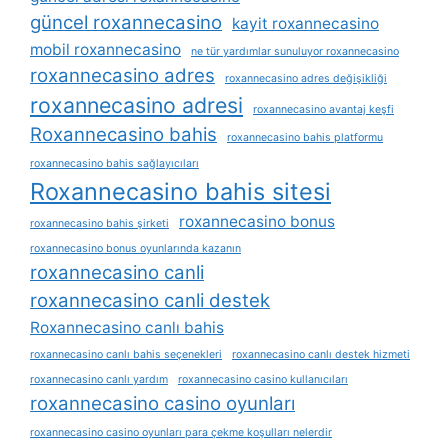
güncel roxannecasino
kayit roxannecasino
mobil roxannecasino
ne tür yardımlar sunuluyor roxannecasino
roxannecasino adres
roxannecasino adres değişikliği
roxannecasino adresi
roxannecasino avantaj keşfi
Roxannecasino bahis
roxannecasino bahis platformu
roxannecasino bahis sağlayıcıları
Roxannecasino bahis sitesi
roxannecasino bonus
roxannecasino bahis şirketi
roxannecasino bonus oyunlarında kazanın
roxannecasino canli
roxannecasino canli destek
Roxannecasino canlı bahis
roxannecasino canlı bahis seçenekleri
roxannecasino canlı destek hizmeti
roxannecasino canlı yardım
roxannecasino casino kullanıcıları
roxannecasino casino oyunları
roxannecasino casino oyunları para çekme koşulları nelerdir