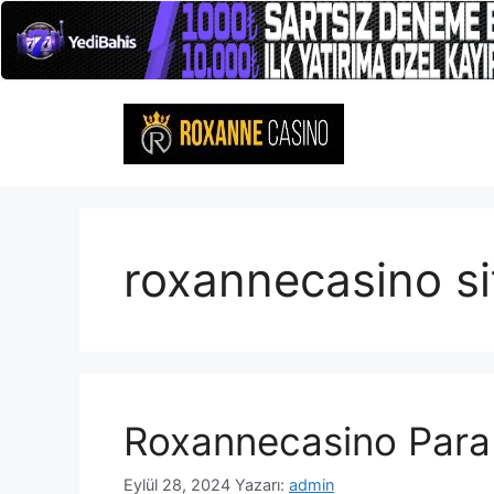
İçeriğe
atla
roxannecasino si
Roxannecasino Par
Eylül 28, 2024
Yazarı:
admin