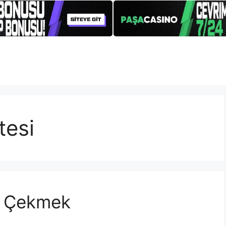
tesi
a Çekmek