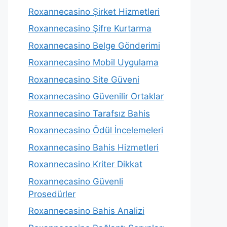
Roxannecasino Şirket Hizmetleri
Roxannecasino Şifre Kurtarma
Roxannecasino Belge Gönderimi
Roxannecasino Mobil Uygulama
Roxannecasino Site Güveni
Roxannecasino Güvenilir Ortaklar
Roxannecasino Tarafsız Bahis
Roxannecasino Ödül İncelemeleri
Roxannecasino Bahis Hizmetleri
Roxannecasino Kriter Dikkat
Roxannecasino Güvenli
Prosedürler
Roxannecasino Bahis Analizi