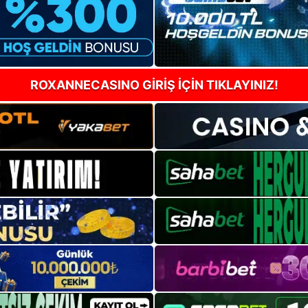
ROXANNECASINO GİRİŞ İÇİN TIKLAYINIZ!