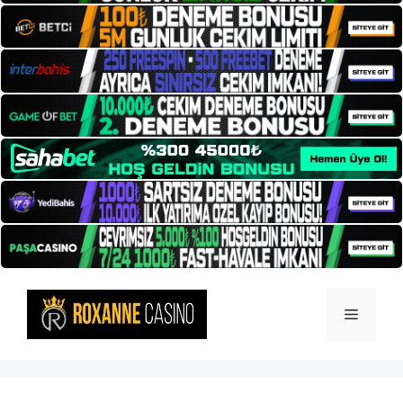
İçeriğe
atla
Menü