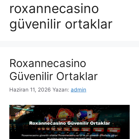
roxannecasino
güvenilir ortaklar
Roxannecasino
Güvenilir Ortaklar
Haziran 11, 2026
Yazarı:
admin