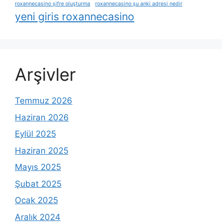
roxannecasino şifre oluşturma
roxannecasino şu anki adresi nedir
yeni giris roxannecasino
Arşivler
Temmuz 2026
Haziran 2026
Eylül 2025
Haziran 2025
Mayıs 2025
Şubat 2025
Ocak 2025
Aralık 2024