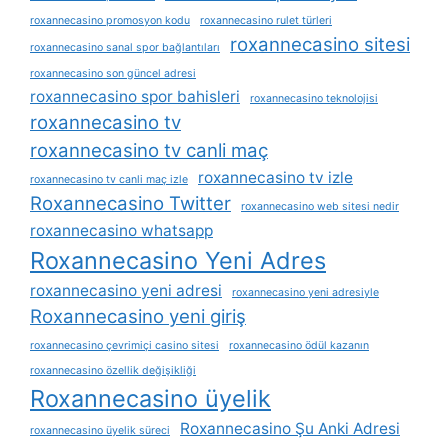
roxannecasino promosyon kodu
roxannecasino rulet türleri
roxannecasino sitesi
roxannecasino sanal spor bağlantıları
roxannecasino son güncel adresi
roxannecasino spor bahisleri
roxannecasino teknolojisi
roxannecasino tv
roxannecasino tv canli maç
roxannecasino tv izle
roxannecasino tv canli maç izle
Roxannecasino Twitter
roxannecasino web sitesi nedir
roxannecasino whatsapp
Roxannecasino Yeni Adres
roxannecasino yeni adresi
roxannecasino yeni adresiyle
Roxannecasino yeni giriş
roxannecasino çevrimiçi casino sitesi
roxannecasino ödül kazanın
roxannecasino özellik değişikliği
Roxannecasino üyelik
Roxannecasino Şu Anki Adresi
roxannecasino üyelik süreci