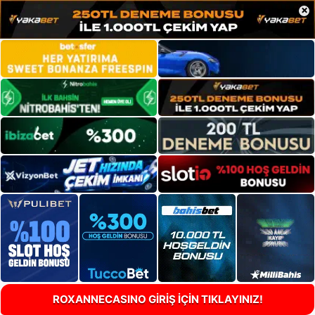
×
ROXANNECASINO GİRİŞ İÇİN TIKLAYINIZ!