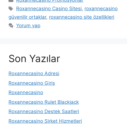
Roxannecasino Promosyonlar
Etiketler
Roxannecasino Casino Sitesi
,
roxannecasino
güvenilir ortaklar
,
roxannecasino site özellikleri
Yorum yap
Son Yazılar
Roxannecasino Adresi
Roxannecasino Giriş
Roxannecasino
Roxannecasino Rulet Blackjack
Roxannecasino Destek Saatleri
Roxannecasino Şirket Hizmetleri