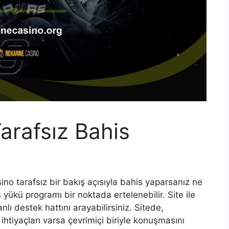
arafsız Bahis
o tarafsız bir bakış açısıyla bahis yaparsanız ne
ş yükü programı bir noktada ertelenebilir. Site ile
nlı destek hattını arayabilirsiniz. Sitede,
 ihtiyaçları varsa çevrimiçi biriyle konuşmasını