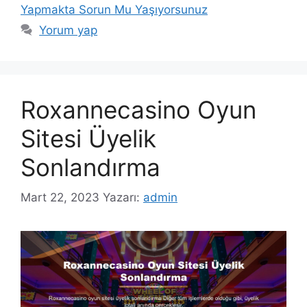
Yapmakta Sorun Mu Yaşıyorsunuz
Yorum yap
Roxannecasino Oyun
Sitesi Üyelik
Sonlandırma
Mart 22, 2023
Yazarı:
admin