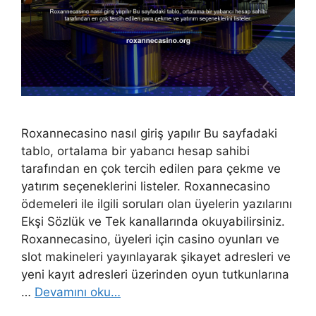
Roxannecasino nasıl giriş yapılır Bu sayfadaki
tablo, ortalama bir yabancı hesap sahibi
tarafından en çok tercih edilen para çekme ve
yatırım seçeneklerini listeler. Roxannecasino
ödemeleri ile ilgili soruları olan üyelerin yazılarını
Ekşi Sözlük ve Tek kanallarında okuyabilirsiniz.
Roxannecasino, üyeleri için casino oyunları ve
slot makineleri yayınlayarak şikayet adresleri ve
yeni kayıt adresleri üzerinden oyun tutkunlarına
…
Devamını oku…