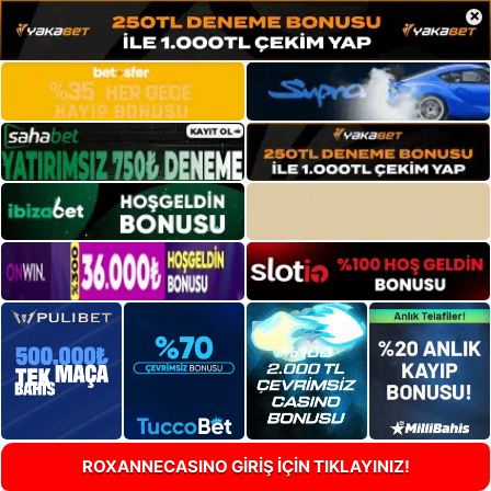
×
ROXANNECASINO GİRİŞ İÇİN TIKLAYINIZ!