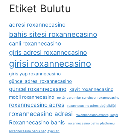
Etiket Bulutu
adresi roxannecasino
bahis sitesi roxannecasino
canli roxannecasino
giris adresi roxannecasino
girisi roxannecasino
giris yap roxannecasino
güncel adresi roxannecasino
güncel roxannecasino
kayit roxannecasino
mobil roxannecasino
ne tür yardımlar sunuluyor roxannecasino
roxannecasino adres
roxannecasino adres değişikliği
roxannecasino adresi
roxannecasino avantaj keşfi
Roxannecasino bahis
roxannecasino bahis platformu
roxannecasino bahis sağlayıcıları