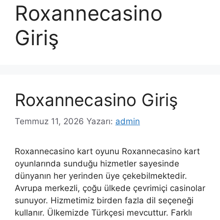
Roxannecasino
Giriş
Roxannecasino Giriş
Temmuz 11, 2026
Yazarı:
admin
Roxannecasino kart oyunu Roxannecasino kart
oyunlarında sunduğu hizmetler sayesinde
dünyanın her yerinden üye çekebilmektedir.
Avrupa merkezli, çoğu ülkede çevrimiçi casinolar
sunuyor. Hizmetimiz birden fazla dil seçeneği
kullanır. Ülkemizde Türkçesi mevcuttur. Farklı