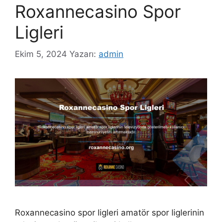
Roxannecasino Spor
Ligleri
Ekim 5, 2024
Yazarı:
admin
Roxannecasino spor ligleri amatör spor liglerinin