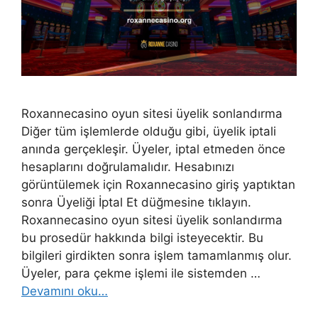
Roxannecasino oyun sitesi üyelik sonlandırma
Diğer tüm işlemlerde olduğu gibi, üyelik iptali
anında gerçekleşir. Üyeler, iptal etmeden önce
hesaplarını doğrulamalıdır. Hesabınızı
görüntülemek için Roxannecasino giriş yaptıktan
sonra Üyeliği İptal Et düğmesine tıklayın.
Roxannecasino oyun sitesi üyelik sonlandırma
bu prosedür hakkında bilgi isteyecektir. Bu
bilgileri girdikten sonra işlem tamamlanmış olur.
Üyeler, para çekme işlemi ile sistemden …
Devamını oku…