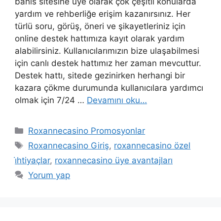
bahis sitesine üye olarak çok çeşitli konularda
yardım ve rehberliğe erişim kazanırsınız. Her
türlü soru, görüş, öneri ve şikayetleriniz için
online destek hattımıza kayıt olarak yardım
alabilirsiniz. Kullanıcılarımızın bize ulaşabilmesi
için canlı destek hattımız her zaman mevcuttur.
Destek hattı, sitede gezinirken herhangi bir
kazara çökme durumunda kullanıcılara yardımcı
olmak için 7/24 …
Devamını oku…
Kategoriler
Roxannecasino Promosyonlar
Etiketler
Roxannecasino Giriş
,
roxannecasino özel
i̇htiyaçlar
,
roxannecasino üye avantajları
Yorum yap