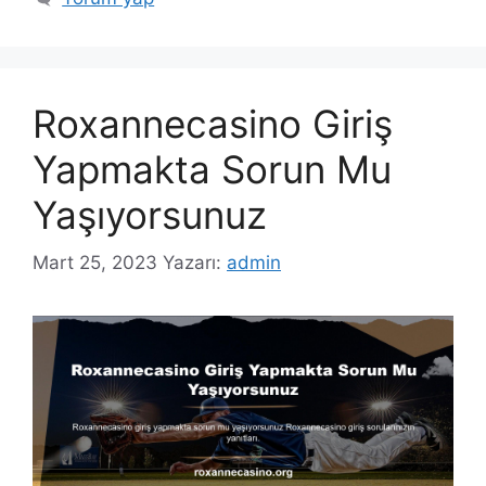
Roxannecasino Giriş
Yapmakta Sorun Mu
Yaşıyorsunuz
Mart 25, 2023
Yazarı:
admin