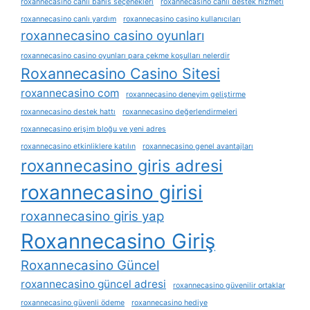
roxannecasino canlı bahis seçenekleri
roxannecasino canlı destek hizmeti
roxannecasino canlı yardım
roxannecasino casino kullanıcıları
roxannecasino casino oyunları
roxannecasino casino oyunları para çekme koşulları nelerdir
Roxannecasino Casino Sitesi
roxannecasino com
roxannecasino deneyim geliştirme
roxannecasino destek hattı
roxannecasino değerlendirmeleri
roxannecasino erişim bloğu ve yeni adres
roxannecasino etkinliklere katılın
roxannecasino genel avantajları
roxannecasino giris adresi
roxannecasino girisi
roxannecasino giris yap
Roxannecasino Giriş
Roxannecasino Güncel
roxannecasino güncel adresi
roxannecasino güvenilir ortaklar
roxannecasino güvenli ödeme
roxannecasino hediye