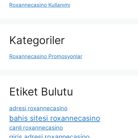
Roxannecasino Kullanımı
Kategoriler
Roxannecasino Promosyonlar
Etiket Bulutu
adresi roxannecasino
bahis sitesi roxannecasino
canli roxannecasino
giris adresi roxannecasino