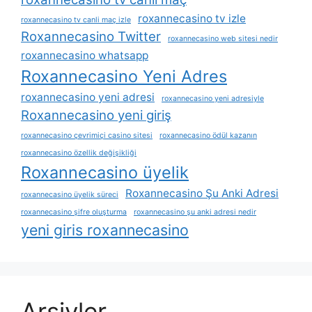
roxannecasino tv izle
roxannecasino tv canli maç izle
Roxannecasino Twitter
roxannecasino web sitesi nedir
roxannecasino whatsapp
Roxannecasino Yeni Adres
roxannecasino yeni adresi
roxannecasino yeni adresiyle
Roxannecasino yeni giriş
roxannecasino çevrimiçi casino sitesi
roxannecasino ödül kazanın
roxannecasino özellik değişikliği
Roxannecasino üyelik
Roxannecasino Şu Anki Adresi
roxannecasino üyelik süreci
roxannecasino şifre oluşturma
roxannecasino şu anki adresi nedir
yeni giris roxannecasino
Arşivler