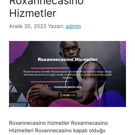
Roxannecasino
Hizmetler
Aralık 30, 2023
Yazarı:
admin
Roxannecasino hizmetler Roxannecasino
Hizmetleri Roxannecasino kapalı olduğu