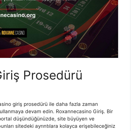
iriş Prosedürü
ino giriş prosedürü ile daha fazla zaman
kullanmaya devam edin. Roxannecasino Giriş. Bir
r portal düşündüğünüzde, site büyüyen ve
nları sitedeki ayrıntılara kolayca erişebileceğiniz