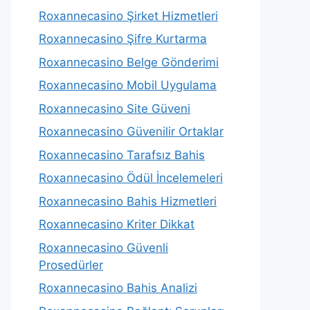
Roxannecasino Şirket Hizmetleri
Roxannecasino Şifre Kurtarma
Roxannecasino Belge Gönderimi
Roxannecasino Mobil Uygulama
Roxannecasino Site Güveni
Roxannecasino Güvenilir Ortaklar
Roxannecasino Tarafsız Bahis
Roxannecasino Ödül İncelemeleri
Roxannecasino Bahis Hizmetleri
Roxannecasino Kriter Dikkat
Roxannecasino Güvenli
Prosedürler
Roxannecasino Bahis Analizi