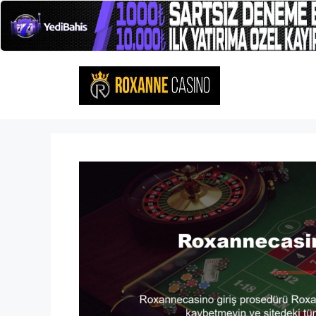
İçeriğe
atla