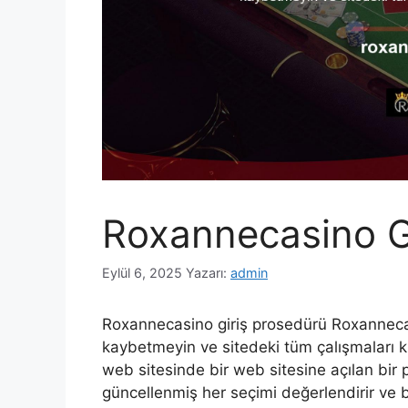
Roxannecasino G
Eylül 6, 2025
Yazarı:
admin
Roxannecasino giriş prosedürü Roxannecas
kaybetmeyin ve sitedeki tüm çalışmaları 
web sitesinde bir web sitesine açılan bi
güncellenmiş her seçimi değerlendirir ve bu