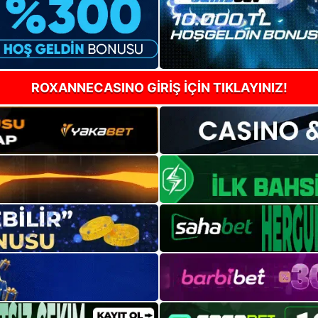
ROXANNECASINO GİRİŞ İÇİN TIKLAYINIZ!