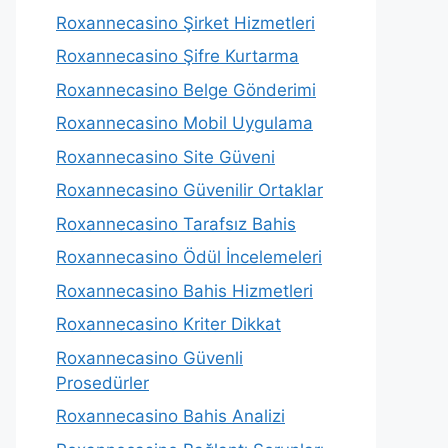
Roxannecasino Şirket Hizmetleri
Roxannecasino Şifre Kurtarma
Roxannecasino Belge Gönderimi
Roxannecasino Mobil Uygulama
Roxannecasino Site Güveni
Roxannecasino Güvenilir Ortaklar
Roxannecasino Tarafsız Bahis
Roxannecasino Ödül İncelemeleri
Roxannecasino Bahis Hizmetleri
Roxannecasino Kriter Dikkat
Roxannecasino Güvenli
Prosedürler
Roxannecasino Bahis Analizi