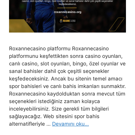
Roxannecasino platformu Roxannecasino
platformunu keşfettikten sonra casino oyunları,
canlı casino, slot oyunları, bingo, özel oyunlar ve
sanal bahisler dahil çok çeşitli seçenekler
keşfedeceksiniz. Ancak bu sitenin temel amacı
spor bahisleri ve canlı bahis imkanları sunmaktır.
Roxannecasino kaydolduktan sonra mevcut tüm
seçenekleri istediğiniz zaman kolayca
inceleyebilirsiniz. Size gerekli tüm bilgileri
sağlayacağız. Web sitesini spor bahis
alternatifleriyle …
Devamını oku…