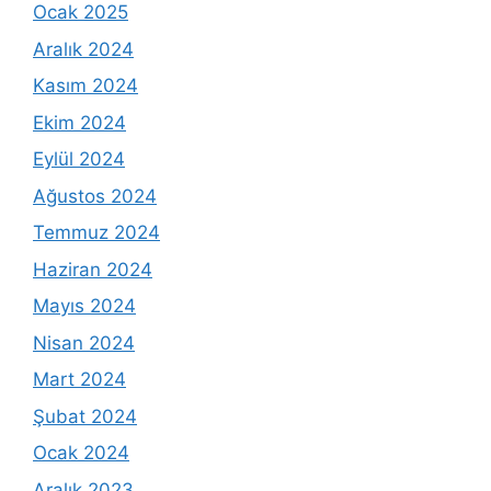
Ocak 2025
Aralık 2024
Kasım 2024
Ekim 2024
Eylül 2024
Ağustos 2024
Temmuz 2024
Haziran 2024
Mayıs 2024
Nisan 2024
Mart 2024
Şubat 2024
Ocak 2024
Aralık 2023