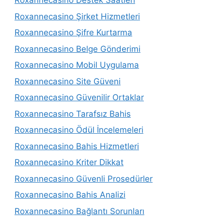
Roxannecasino Destek Saatleri
Roxannecasino Şirket Hizmetleri
Roxannecasino Şifre Kurtarma
Roxannecasino Belge Gönderimi
Roxannecasino Mobil Uygulama
Roxannecasino Site Güveni
Roxannecasino Güvenilir Ortaklar
Roxannecasino Tarafsız Bahis
Roxannecasino Ödül İncelemeleri
Roxannecasino Bahis Hizmetleri
Roxannecasino Kriter Dikkat
Roxannecasino Güvenli Prosedürler
Roxannecasino Bahis Analizi
Roxannecasino Bağlantı Sorunları