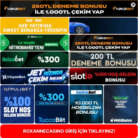
×
ROXANNECASINO GİRİŞ İÇİN TIKLAYINIZ!