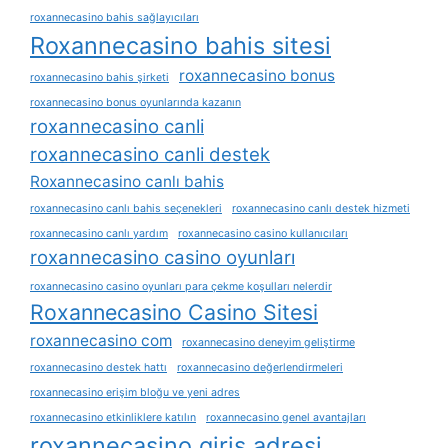
roxannecasino bahis sağlayıcıları
Roxannecasino bahis sitesi
roxannecasino bonus
roxannecasino bahis şirketi
roxannecasino bonus oyunlarında kazanın
roxannecasino canli
roxannecasino canli destek
Roxannecasino canlı bahis
roxannecasino canlı bahis seçenekleri
roxannecasino canlı destek hizmeti
roxannecasino canlı yardım
roxannecasino casino kullanıcıları
roxannecasino casino oyunları
roxannecasino casino oyunları para çekme koşulları nelerdir
Roxannecasino Casino Sitesi
roxannecasino com
roxannecasino deneyim geliştirme
roxannecasino destek hattı
roxannecasino değerlendirmeleri
roxannecasino erişim bloğu ve yeni adres
roxannecasino etkinliklere katılın
roxannecasino genel avantajları
roxannecasino giris adresi