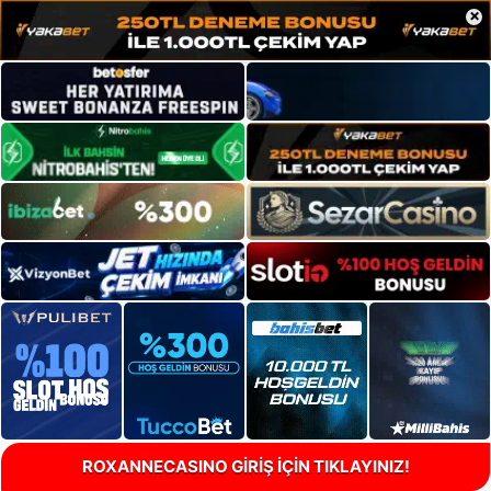
×
ROXANNECASINO GİRİŞ İÇİN TIKLAYINIZ!