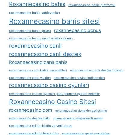
Roxannecasino bahis
roxannecasino bahis platformu
roxannecasino bahis sağlayıcıları
Roxannecasino bahis sitesi
roxannecasino bonus
roxannecasino bahis şirketi
roxannecasino bonus oyunlarında kazanın
roxannecasino canli
roxannecasino canli destek
Roxannecasino canlı bahis
roxannecasino canlı bahis seçenekleri
roxannecasino canlı destek hizmeti
roxannecasino canlı yardım
roxannecasino casino kullanıcıları
roxannecasino casino oyunları
roxannecasino casino oyunları para çekme koşulları nelerdir
Roxannecasino Casino Sitesi
roxannecasino com
roxannecasino deneyim geliştirme
roxannecasino destek hattı
roxannecasino değerlendirmeleri
roxannecasino erişim bloğu ve yeni adres
roxannecasino etkinliklere katılın
roxannecasino genel avantajları