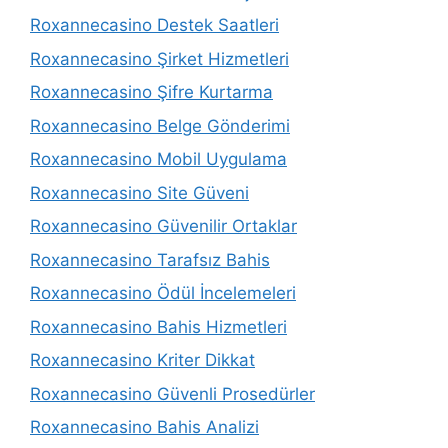
Roxannecasino Destek Saatleri
Roxannecasino Şirket Hizmetleri
Roxannecasino Şifre Kurtarma
Roxannecasino Belge Gönderimi
Roxannecasino Mobil Uygulama
Roxannecasino Site Güveni
Roxannecasino Güvenilir Ortaklar
Roxannecasino Tarafsız Bahis
Roxannecasino Ödül İncelemeleri
Roxannecasino Bahis Hizmetleri
Roxannecasino Kriter Dikkat
Roxannecasino Güvenli Prosedürler
Roxannecasino Bahis Analizi