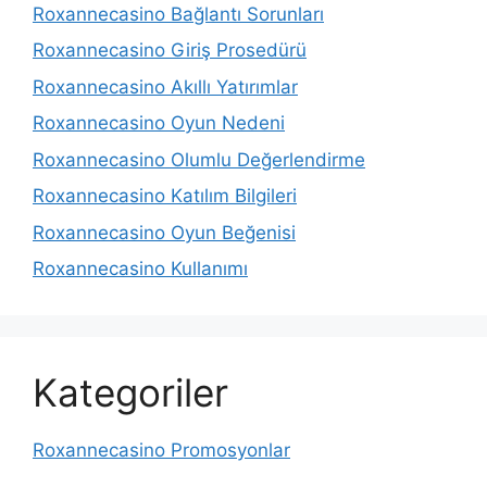
Roxannecasino Bağlantı Sorunları
Roxannecasino Giriş Prosedürü
Roxannecasino Akıllı Yatırımlar
Roxannecasino Oyun Nedeni
Roxannecasino Olumlu Değerlendirme
Roxannecasino Katılım Bilgileri
Roxannecasino Oyun Beğenisi
Roxannecasino Kullanımı
Kategoriler
Roxannecasino Promosyonlar