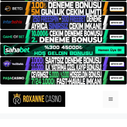
İçeriğe
atla
Menü