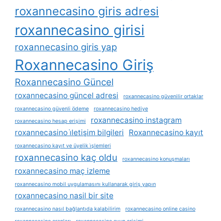
roxannecasino giris adresi
roxannecasino girisi
roxannecasino giris yap
Roxannecasino Giriş
Roxannecasino Güncel
roxannecasino güncel adresi
roxannecasino güvenilir ortaklar
roxannecasino güvenli ödeme
roxannecasino hediye
roxannecasino instagram
roxannecasino hesap erişimi
roxannecasino i̇letişim bilgileri
Roxannecasino kayıt
roxannecasino kayıt ve üyelik i̇şlemleri
roxannecasino kaç oldu
roxannecasino konuşmaları
roxannecasino maç izleme
roxannecasino mobil uygulamasını kullanarak giriş yapın
roxannecasino nasil bir site
roxannecasino nasıl bağlantıda kalabilirim
roxannecasino online casino