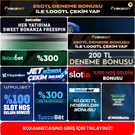
×
ROXANNECASINO GİRİŞ İÇİN TIKLAYINIZ!