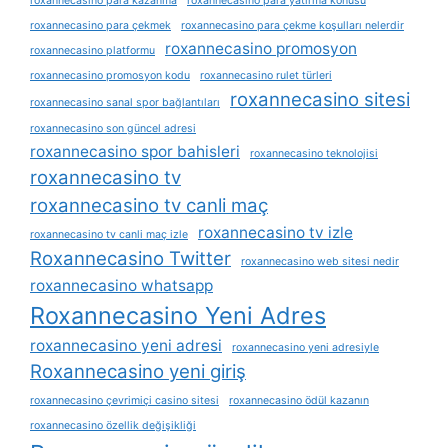
roxannecasino para kazanma
roxannecasino para yatırma konusu
roxannecasino para çekmek
roxannecasino para çekme koşulları nelerdir
roxannecasino promosyon
roxannecasino platformu
roxannecasino promosyon kodu
roxannecasino rulet türleri
roxannecasino sitesi
roxannecasino sanal spor bağlantıları
roxannecasino son güncel adresi
roxannecasino spor bahisleri
roxannecasino teknolojisi
roxannecasino tv
roxannecasino tv canli maç
roxannecasino tv izle
roxannecasino tv canli maç izle
Roxannecasino Twitter
roxannecasino web sitesi nedir
roxannecasino whatsapp
Roxannecasino Yeni Adres
roxannecasino yeni adresi
roxannecasino yeni adresiyle
Roxannecasino yeni giriş
roxannecasino çevrimiçi casino sitesi
roxannecasino ödül kazanın
roxannecasino özellik değişikliği