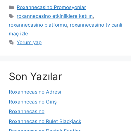
Kategoriler
Roxannecasino Promosyonlar
Etiketler
roxannecasino etkinliklere katılın
,
roxannecasino platformu
,
roxannecasino tv canli
maç izle
Yorum yap
Son Yazılar
Roxannecasino Adresi
Roxannecasino Giriş
Roxannecasino
Roxannecasino Rulet Blackjack