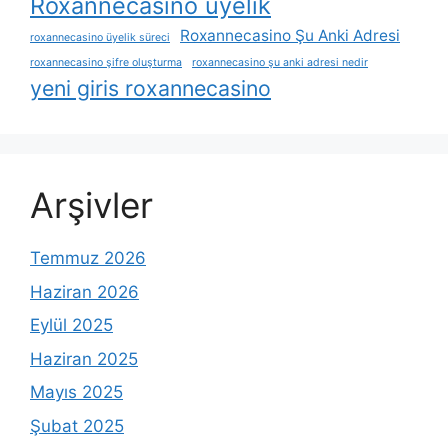
Roxannecasino üyelik
Roxannecasino Şu Anki Adresi
roxannecasino üyelik süreci
roxannecasino şifre oluşturma
roxannecasino şu anki adresi nedir
yeni giris roxannecasino
Arşivler
Temmuz 2026
Haziran 2026
Eylül 2025
Haziran 2025
Mayıs 2025
Şubat 2025