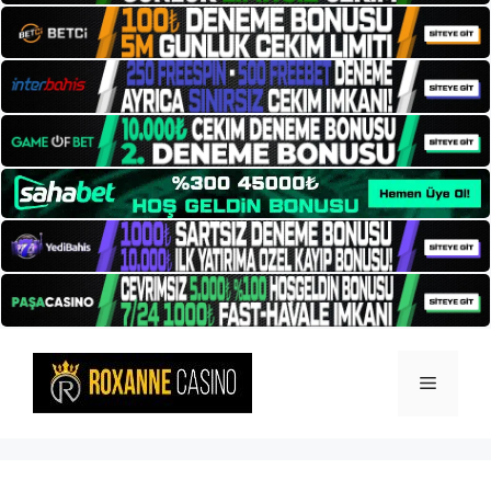
İçeriğe
atla
Menü