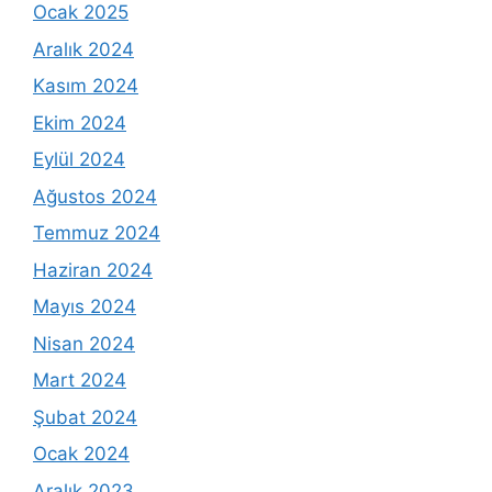
Ocak 2025
Aralık 2024
Kasım 2024
Ekim 2024
Eylül 2024
Ağustos 2024
Temmuz 2024
Haziran 2024
Mayıs 2024
Nisan 2024
Mart 2024
Şubat 2024
Ocak 2024
Aralık 2023