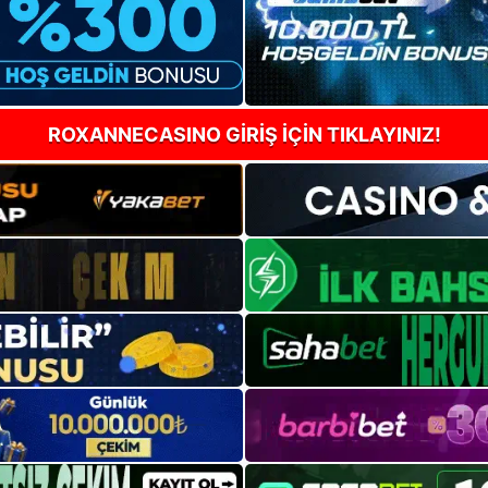
ROXANNECASINO GİRİŞ İÇİN TIKLAYINIZ!