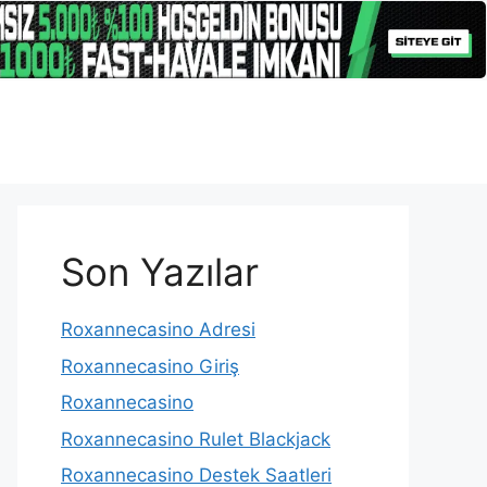
Son Yazılar
Roxannecasino Adresi
Roxannecasino Giriş
Roxannecasino
Roxannecasino Rulet Blackjack
Roxannecasino Destek Saatleri