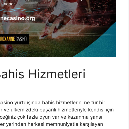
ahis Hizmetleri
ino yurtdışında bahis hizmetlerini ne tür bir
 ve ülkemizdeki başarılı hizmetleriyle kendisi için
eceğiniz çok fazla oyun var ve kazanma şansı
her yerinden herkesi memnuniyetle karşılayan