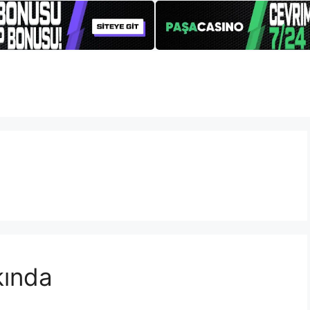
kında