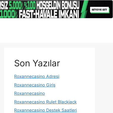
Son Yazılar
Roxannecasino Adresi
Roxannecasino Giriş
Roxannecasino
Roxannecasino Rulet Blackjack
Roxannecasino Destek Saatleri