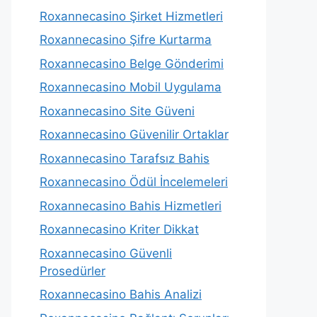
Roxannecasino Şirket Hizmetleri
Roxannecasino Şifre Kurtarma
Roxannecasino Belge Gönderimi
Roxannecasino Mobil Uygulama
Roxannecasino Site Güveni
Roxannecasino Güvenilir Ortaklar
Roxannecasino Tarafsız Bahis
Roxannecasino Ödül İncelemeleri
Roxannecasino Bahis Hizmetleri
Roxannecasino Kriter Dikkat
Roxannecasino Güvenli
Prosedürler
Roxannecasino Bahis Analizi