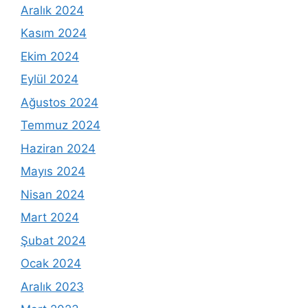
Aralık 2024
Kasım 2024
Ekim 2024
Eylül 2024
Ağustos 2024
Temmuz 2024
Haziran 2024
Mayıs 2024
Nisan 2024
Mart 2024
Şubat 2024
Ocak 2024
Aralık 2023