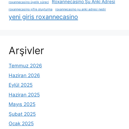
Roxannecasino Şu Anki Adresi
roxannecasino üyelik süreci
roxannecasino şifre oluşturma
roxannecasino şu anki adresi nedir
yeni giris roxannecasino
Arşivler
Temmuz 2026
Haziran 2026
Eylül 2025
Haziran 2025
Mayıs 2025
Şubat 2025
Ocak 2025