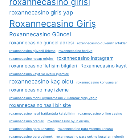
roxannecasino girisi
roxannecasino giris yap
Roxannecasino Giriş
Roxannecasino Güncel
roxannecasino güncel adresi
roxannecasino güvenilir ortaklar
roxannecasino güvenli ödeme
roxannecasino hediye
roxannecasino instagram
roxannecasino hesap erişimi
roxannecasino i̇letişim bilgileri
Roxannecasino kayıt
roxannecasino kayıt ve üyelik i̇şlemleri
roxannecasino kaç oldu
roxannecasino konuşmaları
roxannecasino maç izleme
roxannecasino mobil uygulamasını kullanarak giriş yapın
roxannecasino nasil bir site
roxannecasino nasıl bağlantıda kalabilirim
roxannecasino online casino
roxannecasino oranları
roxannecasino oyun erişimi
roxannecasino para kazanma
roxannecasino para yatırma konusu
roxannecasino para çekmek
roxannecasino para çekme koşulları nelerdir