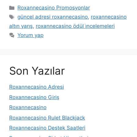
Kategoriler
Roxannecasino Promosyonlar
Etiketler
güncel adresi roxannecasino
,
roxannecasino
altın yarış
,
roxannecasino ödül i̇ncelemeleri
Yorum yap
Son Yazılar
Roxannecasino Adresi
Roxannecasino Giriş
Roxannecasino
Roxannecasino Rulet Blackjack
Roxannecasino Destek Saatleri