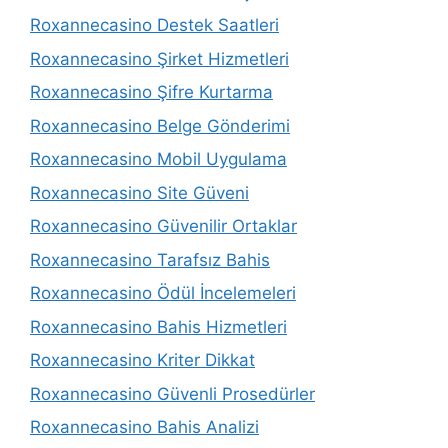
Roxannecasino Destek Saatleri
Roxannecasino Şirket Hizmetleri
Roxannecasino Şifre Kurtarma
Roxannecasino Belge Gönderimi
Roxannecasino Mobil Uygulama
Roxannecasino Site Güveni
Roxannecasino Güvenilir Ortaklar
Roxannecasino Tarafsız Bahis
Roxannecasino Ödül İncelemeleri
Roxannecasino Bahis Hizmetleri
Roxannecasino Kriter Dikkat
Roxannecasino Güvenli Prosedürler
Roxannecasino Bahis Analizi