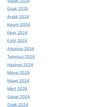
Şubat 2025
Ocak 2025
Aralık 2024
Kasım 2024
Ekim 2024
Eylül 2024
Ağustos 2024
Temmuz 2024
Haziran 2024
Mayıs 2024
Nisan 2024
Mart 2024
Şubat 2024
Ocak 2024