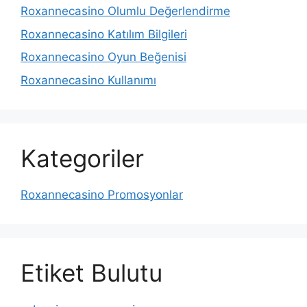
Roxannecasino Olumlu Değerlendirme
Roxannecasino Katılım Bilgileri
Roxannecasino Oyun Beğenisi
Roxannecasino Kullanımı
Kategoriler
Roxannecasino Promosyonlar
Etiket Bulutu