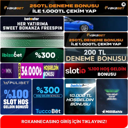
×
ROXANNECASINO GİRİŞ İÇİN TIKLAYINIZ!