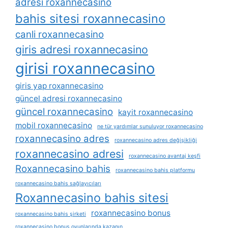
adresi roxannecasino
bahis sitesi roxannecasino
canli roxannecasino
giris adresi roxannecasino
girisi roxannecasino
giris yap roxannecasino
güncel adresi roxannecasino
güncel roxannecasino
kayit roxannecasino
mobil roxannecasino
ne tür yardımlar sunuluyor roxannecasino
roxannecasino adres
roxannecasino adres değişikliği
roxannecasino adresi
roxannecasino avantaj keşfi
Roxannecasino bahis
roxannecasino bahis platformu
roxannecasino bahis sağlayıcıları
Roxannecasino bahis sitesi
roxannecasino bonus
roxannecasino bahis şirketi
roxannecasino bonus oyunlarında kazanın