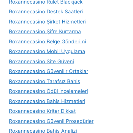
Roxannecasino Rulet Blackjack
Roxannecasino Destek Saatleri
Roxannecasino Şirket Hizmetleri
Roxannecasino Şifre Kurtarma
Roxannecasino Belge Gönderimi
Roxannecasino Mobil Uygulama
Roxannecasino Site Güveni
Roxannecasino Güvenilir Ortaklar
Roxannecasino Tarafsız Bahis
Roxannecasino Ödül İncelemeleri
Roxannecasino Bahis Hizmetleri
Roxannecasino Kriter Dikkat
Roxannecasino Güvenli Prosedürler
Roxannecasino Bahis Analizi