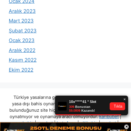
Ocak 2024
Aralık 2023
Mart 2023
Şubat 2023
Ocak 2023
Aralık 2022
Kasım 2022
Ekim 2022
Türkiye yasalarına göre 7258 sayılı kanun uyarınca
yasa dışı bahis oynamanın cezaları mevcuttur. Şu an
bulunduğunuz site hiç bir şekilde illegal bahis oyunları
oynatmıyor ve oynamaya aracı olmuyordur.
karibubet
|
vevobahis
|
meybet
|
bets4you
|
ultibahis
|
marbet
|
×
riocasino
|
profxbet