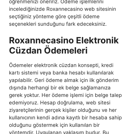
öğrenmenizi öneririz. Ödeme işlemlerini
incelediğinizde Roxannecasino web sitesinin
seçtiğiniz yönteme göre çeşitli ödeme
seçenekleri sunduğunu fark edeceksiniz.
Roxannecasino Elektronik
Cüzdan Ödemeleri
Ödemeler elektronik cüzdan konsepti, kredi
kartı sistemi veya banka hesabı kullanılarak
yapılabilir. Geri ödeme almak için ilk gönderim
dışında herhangi bir ek belge sağlamanıza
gerek yoktur. Her ödeme işlemi için belge talep
edemiyoruz. Hesap doğrulama, web sitesi
ziyaretçilerinin gerçek kişiler olduğunu ve her
kullanıcının kendi adına kayıtlı bir hesaba sahip
olduğunu göstermek için kullanılan bir
yöntemdir. Uygulanan yaklaşım budur. Bu