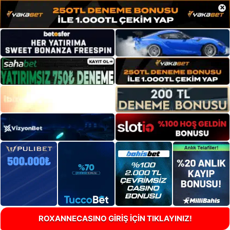
×
ROXANNECASINO GİRİŞ İÇİN TIKLAYINIZ!