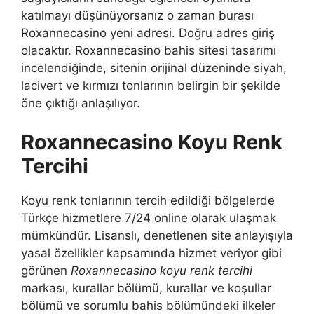
katılmayı düşünüyorsanız o zaman burası
Roxannecasino yeni adresi. Doğru adres giriş
olacaktır. Roxannecasino bahis sitesi tasarımı
incelendiğinde, sitenin orijinal düzeninde siyah,
lacivert ve kırmızı tonlarının belirgin bir şekilde
öne çıktığı anlaşılıyor.
Roxannecasino Koyu Renk
Tercihi
Koyu renk tonlarının tercih edildiği bölgelerde
Türkçe hizmetlere 7/24 online olarak ulaşmak
mümkündür. Lisanslı, denetlenen site anlayışıyla
yasal özellikler kapsamında hizmet veriyor gibi
görünen
Roxannecasino koyu renk tercihi
markası, kurallar bölümü, kurallar ve koşullar
bölümü ve sorumlu bahis bölümündeki ilkeler