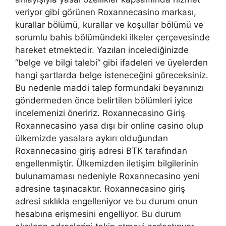
veriyor gibi görünen Roxannecasino markası,
kurallar bölümü, kurallar ve koşullar bölümü ve
sorumlu bahis bölümündeki ilkeler çerçevesinde
hareket etmektedir. Yazıları incelediğinizde
“belge ve bilgi talebi” gibi ifadeleri ve üyelerden
hangi şartlarda belge isteneceğini göreceksiniz.
Bu nedenle maddi talep formundaki beyanınızı
göndermeden önce belirtilen bölümleri iyice
incelemenizi öneririz. Roxannecasino Giriş
Roxannecasino yasa dışı bir online casino olup
ülkemizde yasalara aykırı olduğundan
Roxannecasino giriş adresi BTK tarafından
engellenmiştir. Ülkemizden iletişim bilgilerinin
bulunamaması nedeniyle Roxannecasino yeni
adresine taşınacaktır. Roxannecasino giriş
adresi sıklıkla engelleniyor ve bu durum onun
hesabına erişmesini engelliyor. Bu durum