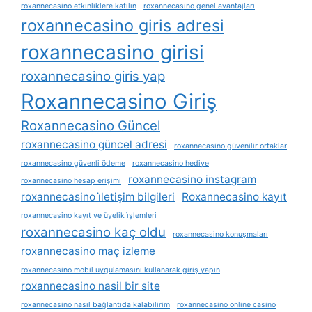
roxannecasino etkinliklere katılın
roxannecasino genel avantajları
roxannecasino giris adresi
roxannecasino girisi
roxannecasino giris yap
Roxannecasino Giriş
Roxannecasino Güncel
roxannecasino güncel adresi
roxannecasino güvenilir ortaklar
roxannecasino güvenli ödeme
roxannecasino hediye
roxannecasino instagram
roxannecasino hesap erişimi
roxannecasino i̇letişim bilgileri
Roxannecasino kayıt
roxannecasino kayıt ve üyelik i̇şlemleri
roxannecasino kaç oldu
roxannecasino konuşmaları
roxannecasino maç izleme
roxannecasino mobil uygulamasını kullanarak giriş yapın
roxannecasino nasil bir site
roxannecasino nasıl bağlantıda kalabilirim
roxannecasino online casino