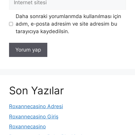
sitesi
Daha sonraki yorumlarımda kullanılması için
adım, e-posta adresim ve site adresim bu
tarayıcıya kaydedilsin.
Son Yazılar
Roxannecasino Adresi
Roxannecasino Giriş
Roxannecasino