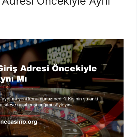
 Adresi Öncekiyle Aynı