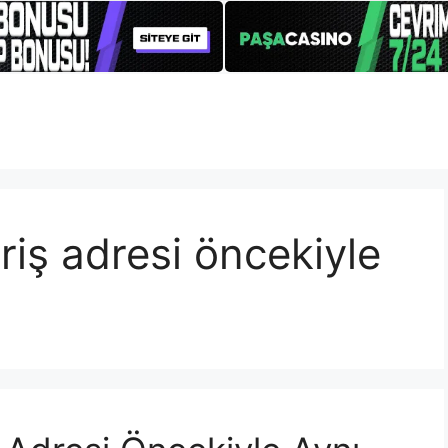
riş adresi öncekiyle