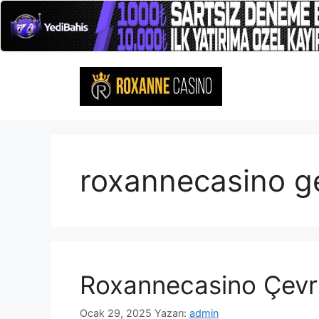
İçeriğe
atla
roxannecasino ge
Roxannecasino Çevri
Ocak 29, 2025
Yazarı:
admin