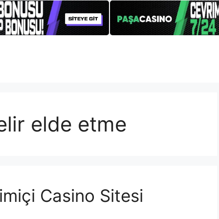
lir elde etme
miçi Casino Sitesi