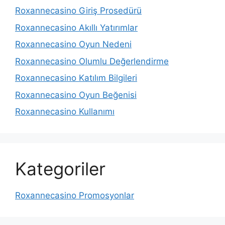
Roxannecasino Giriş Prosedürü
Roxannecasino Akıllı Yatırımlar
Roxannecasino Oyun Nedeni
Roxannecasino Olumlu Değerlendirme
Roxannecasino Katılım Bilgileri
Roxannecasino Oyun Beğenisi
Roxannecasino Kullanımı
Kategoriler
Roxannecasino Promosyonlar