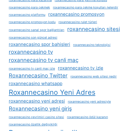
roxannecasino para kazanma
roxannecasino para yatırma konusu
roxannecasino para çekmek
roxannecasino para çekme koşulları nelerdir
roxannecasino promosyon
roxannecasino platformu
roxannecasino promosyon kodu
roxannecasino rulet türleri
roxannecasino sitesi
roxannecasino sanal spor bağlantıları
roxannecasino son güncel adresi
roxannecasino spor bahisleri
roxannecasino teknolojisi
roxannecasino tv
roxannecasino tv canli maç
roxannecasino tv izle
roxannecasino tv canli maç izle
Roxannecasino Twitter
roxannecasino web sitesi nedir
roxannecasino whatsapp
Roxannecasino Yeni Adres
roxannecasino yeni adresi
roxannecasino yeni adresiyle
Roxannecasino yeni giriş
roxannecasino çevrimiçi casino sitesi
roxannecasino ödül kazanın
roxannecasino özellik değişikliği