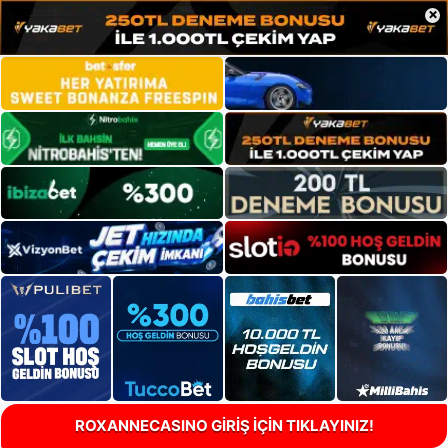
×
ROXANNECASINO GİRİŞ İÇİN TIKLAYINIZ!