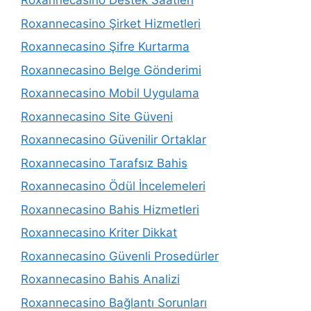
Roxannecasino Destek Saatleri
Roxannecasino Şirket Hizmetleri
Roxannecasino Şifre Kurtarma
Roxannecasino Belge Gönderimi
Roxannecasino Mobil Uygulama
Roxannecasino Site Güveni
Roxannecasino Güvenilir Ortaklar
Roxannecasino Tarafsız Bahis
Roxannecasino Ödül İncelemeleri
Roxannecasino Bahis Hizmetleri
Roxannecasino Kriter Dikkat
Roxannecasino Güvenli Prosedürler
Roxannecasino Bahis Analizi
Roxannecasino Bağlantı Sorunları