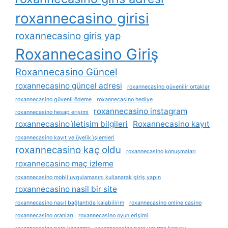
roxannecasino girisi
roxannecasino giris yap
Roxannecasino Giriş
Roxannecasino Güncel
roxannecasino güncel adresi
roxannecasino güvenilir ortaklar
roxannecasino güvenli ödeme
roxannecasino hediye
roxannecasino instagram
roxannecasino hesap erişimi
roxannecasino i̇letişim bilgileri
Roxannecasino kayıt
roxannecasino kayıt ve üyelik i̇şlemleri
roxannecasino kaç oldu
roxannecasino konuşmaları
roxannecasino maç izleme
roxannecasino mobil uygulamasını kullanarak giriş yapın
roxannecasino nasil bir site
roxannecasino nasıl bağlantıda kalabilirim
roxannecasino online casino
roxannecasino oranları
roxannecasino oyun erişimi