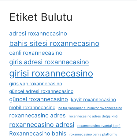
Etiket Bulutu
adresi roxannecasino
bahis sitesi roxannecasino
canli roxannecasino
giris adresi roxannecasino
girisi roxannecasino
giris yap roxannecasino
güncel adresi roxannecasino
güncel roxannecasino
kayit roxannecasino
mobil roxannecasino
ne tür yardımlar sunuluyor roxannecasino
roxannecasino adres
roxannecasino adres değişikliği
roxannecasino adresi
roxannecasino avantaj keşfi
Roxannecasino bahis
roxannecasino bahis platformu