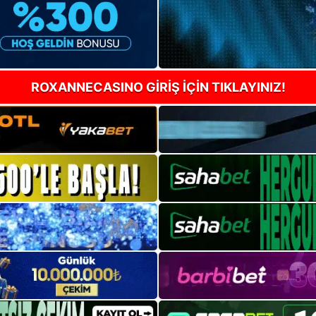
ROXANNECASINO GİRİŞ İÇİN TIKLAYINIZ!