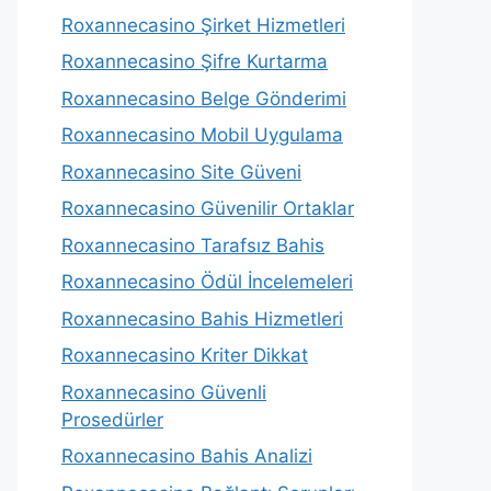
Roxannecasino Şirket Hizmetleri
Roxannecasino Şifre Kurtarma
Roxannecasino Belge Gönderimi
Roxannecasino Mobil Uygulama
Roxannecasino Site Güveni
Roxannecasino Güvenilir Ortaklar
Roxannecasino Tarafsız Bahis
Roxannecasino Ödül İncelemeleri
Roxannecasino Bahis Hizmetleri
Roxannecasino Kriter Dikkat
Roxannecasino Güvenli
Prosedürler
Roxannecasino Bahis Analizi