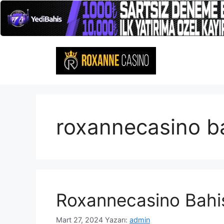
İçeriğe
atla
roxannecasino b
Roxannecasino Bah
Mart 27, 2024
Yazarı:
admin