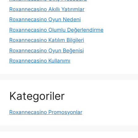
Roxannecasino Akıllı Yatırımlar
Roxannecasino Oyun Nedeni
Roxannecasino Olumlu Değerlendirme
Roxannecasino Katılım Bilgileri
Roxannecasino Oyun Beğenisi
Roxannecasino Kullanımı
Kategoriler
Roxannecasino Promosyonlar