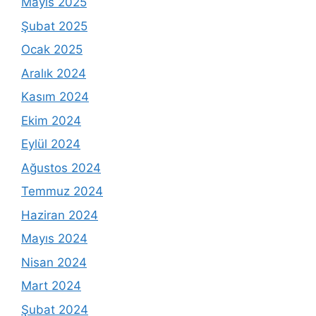
Mayıs 2025
Şubat 2025
Ocak 2025
Aralık 2024
Kasım 2024
Ekim 2024
Eylül 2024
Ağustos 2024
Temmuz 2024
Haziran 2024
Mayıs 2024
Nisan 2024
Mart 2024
Şubat 2024