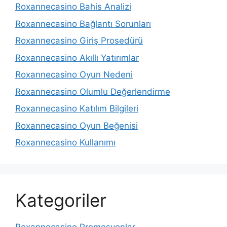
Roxannecasino Bahis Analizi
Roxannecasino Bağlantı Sorunları
Roxannecasino Giriş Prosedürü
Roxannecasino Akıllı Yatırımlar
Roxannecasino Oyun Nedeni
Roxannecasino Olumlu Değerlendirme
Roxannecasino Katılım Bilgileri
Roxannecasino Oyun Beğenisi
Roxannecasino Kullanımı
Kategoriler