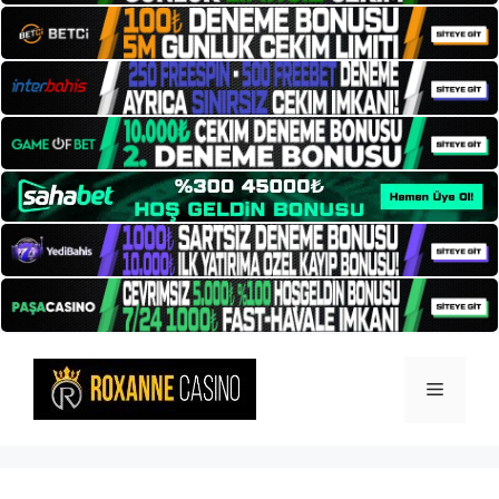
İçeriğe
atla
Menü