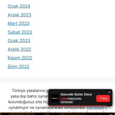
Ocak 2024
Aralık 2023
Mart 2023
Şubat 2023
Ocak 2023
Aralık 2022
Kasım 2022
Ekim 2022
Türkiye yasalarına göre 7258 sayılı kanun uyarınca
yasa dışı bahis oynamanın cezaları mevcuttur. Şu an
bulunduğunuz site hiç bir şekilde illegal bahis oyunları
oynatmıyor ve oynamaya aracı olmuyordur.
karibubet
|
vevobahis
|
meybet
|
bets4you
|
ultibahis
|
marbet
|