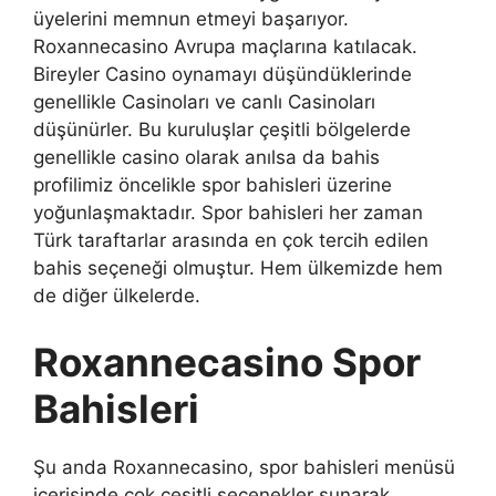
üyelerini memnun etmeyi başarıyor.
Roxannecasino Avrupa maçlarına katılacak.
Bireyler Casino oynamayı düşündüklerinde
genellikle Casinoları ve canlı Casinoları
düşünürler. Bu kuruluşlar çeşitli bölgelerde
genellikle casino olarak anılsa da bahis
profilimiz öncelikle spor bahisleri üzerine
yoğunlaşmaktadır. Spor bahisleri her zaman
Türk taraftarlar arasında en çok tercih edilen
bahis seçeneği olmuştur. Hem ülkemizde hem
de diğer ülkelerde.
Roxannecasino Spor
Bahisleri
Şu anda Roxannecasino, spor bahisleri menüsü
içerisinde çok çeşitli seçenekler sunarak