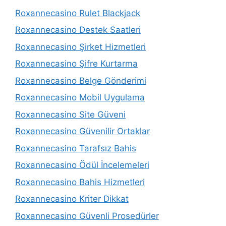
Roxannecasino Rulet Blackjack
Roxannecasino Destek Saatleri
Roxannecasino Şirket Hizmetleri
Roxannecasino Şifre Kurtarma
Roxannecasino Belge Gönderimi
Roxannecasino Mobil Uygulama
Roxannecasino Site Güveni
Roxannecasino Güvenilir Ortaklar
Roxannecasino Tarafsız Bahis
Roxannecasino Ödül İncelemeleri
Roxannecasino Bahis Hizmetleri
Roxannecasino Kriter Dikkat
Roxannecasino Güvenli Prosedürler