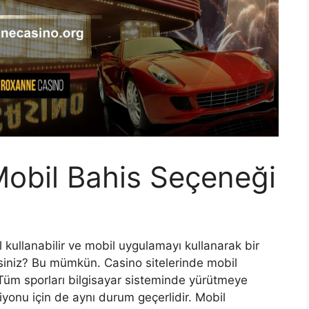
obil Bahis Seçeneği
kullanabilir ve mobil uygulamayı kullanarak bir
siniz? Bu mümkün. Casino sitelerinde mobil
Tüm sporları bilgisayar sisteminde yürütmeye
yonu için de aynı durum geçerlidir. Mobil