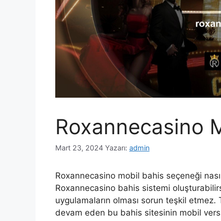
Roxannecasino M
Mart 23, 2024
Yazarı:
admin
Roxannecasino mobil bahis seçeneği nasıl 
Roxannecasino bahis sistemi oluşturabilir
uygulamaların olması sorun teşkil etmez. 
devam eden bu bahis sitesinin mobil versi